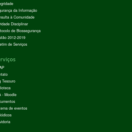
egridade
urança da Informação
nsulta à Comunidade
vidade Disciplinar
tocolo de Biossegurança
stão 2012-2019
etim de Serviços
rviços
AP
ntato
g Tesouro
lioteca
 - Moodle
cumentos
tema de eventos
iódicos
idoria