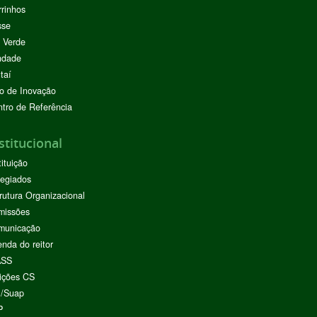
rinhos
sse
 Verde
ndade
taí
o de Inovação
tro de Referência
stitucional
tituição
egiados
rutura Organizacional
missões
municação
nda do reitor
ASS
ições CS
I/Suap
P