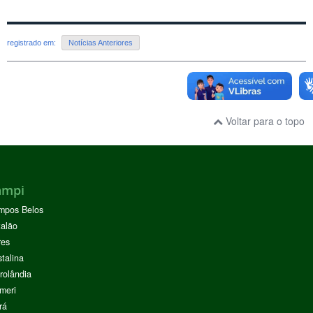
registrado em:
Notícias Anteriores
Voltar para o topo
ampi
mpos Belos
alão
res
stalina
rolândia
meri
rá