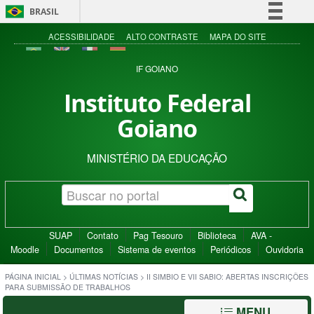
BRASIL
Simplifique!
ACESSIBILIDADE
ALTO CONTRASTE
MAPA DO SITE
Comunica BR
IF GOIANO
Participe
Instituto Federal
Acesso à informação
Goiano
Legislação
Canais
MINISTÉRIO DA EDUCAÇÃO
SUAP
Contato
Pag Tesouro
Biblioteca
AVA -
Moodle
Documentos
Sistema de eventos
Periódicos
Ouvidoria
PÁGINA INICIAL
>
ÚLTIMAS NOTÍCIAS
>
II SIMBIO E VII SABIO: ABERTAS INSCRIÇÕES
PARA SUBMISSÃO DE TRABALHOS
MENU