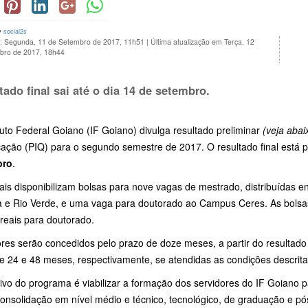
y
social2s
o: Segunda, 11 de Setembro de 2017, 11h51
|
Última atualização em Terça, 12
bro de 2017, 18h44
tado final sai até o dia
14 de setembro
.
tuto Federal Goiano (IF Goiano) divulga resultado preliminar
(veja abai
cação (PIQ) para o segundo semestre de 2017. O resultado final está pr
bro
.
ais disponibilizam bolsas para nove vagas de mestrado, distribuídas e
ia e Rio Verde, e uma vaga para doutorado ao Campus Ceres. As bolsas
 reais para doutorado.
res serão concedidos pelo prazo de doze meses, a partir do resultado 
 de 24 e 48 meses, respectivamente, se atendidas as condições descri
tivo do programa é viabilizar a formação dos servidores do IF Goiano
consolidação em nível médio e técnico, tecnológico, de graduação e 