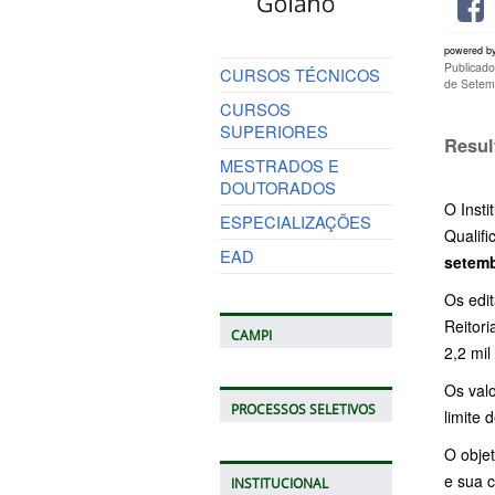
powered b
Publicad
CURSOS TÉCNICOS
de Setem
CURSOS
SUPERIORES
Resul
MESTRADOS E
DOUTORADOS
O Insti
ESPECIALIZAÇÕES
Qualifi
EAD
setem
Os edit
Reitor
CAMPI
2,2 mil
Os valo
PROCESSOS SELETIVOS
limite
O obje
e sua 
INSTITUCIONAL