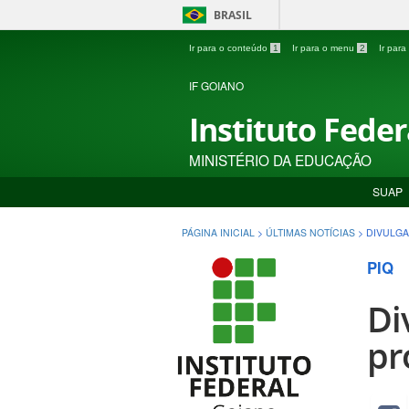
BRASIL
Ir para o conteúdo
1
Ir para o menu
2
Ir par
IF GOIANO
Instituto Fede
MINISTÉRIO DA EDUCAÇÃO
SUAP
PÁGINA INICIAL
>
ÚLTIMAS NOTÍCIAS
>
DIVULGA
PIQ
Di
pr