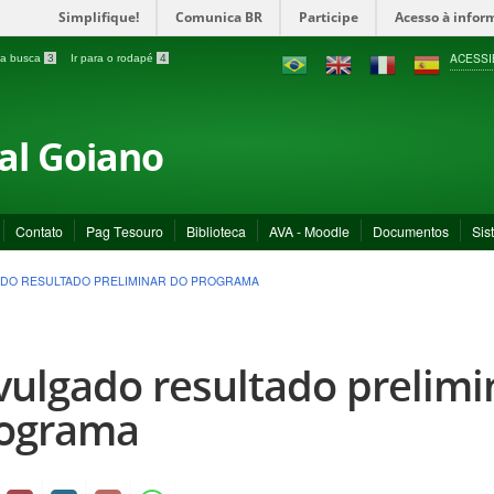
Simplifique!
Comunica BR
Participe
Acesso à infor
ACESSI
a a busca
3
Ir para o rodapé
4
ral Goiano
Contato
Pag Tesouro
Biblioteca
AVA - Moodle
Documentos
Sis
DO RESULTADO PRELIMINAR DO PROGRAMA
vulgado resultado prelimi
ograma