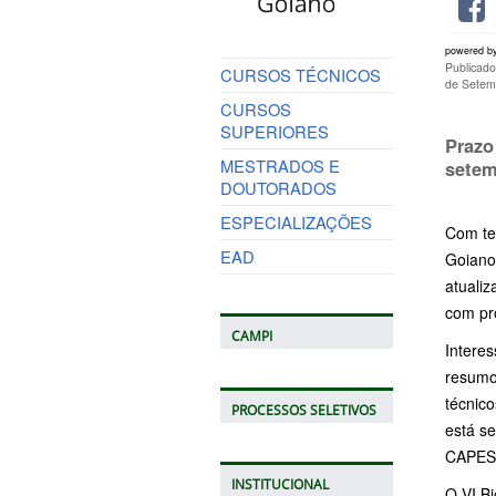
powered b
Publicad
CURSOS TÉCNICOS
de Setem
CURSOS
SUPERIORES
Prazo
MESTRADOS E
setem
DOUTORADOS
ESPECIALIZAÇÕES
Com te
EAD
Goiano
atualiz
com pr
CAMPI
Intere
resumo
técnic
PROCESSOS SELETIVOS
está s
CAPES
INSTITUCIONAL
O VI Bi