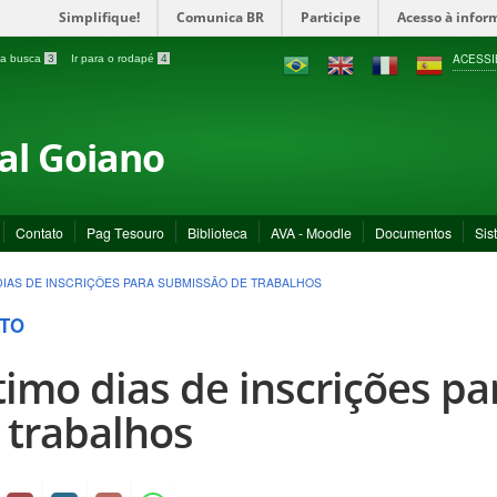
Simplifique!
Comunica BR
Participe
Acesso à infor
ACESSI
a a busca
3
Ir para o rodapé
4
ral Goiano
Contato
Pag Tesouro
Biblioteca
AVA - Moodle
Documentos
Sis
DIAS DE INSCRIÇÕES PARA SUBMISSÃO DE TRABALHOS
TO
timo dias de inscrições p
 trabalhos