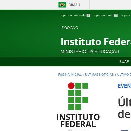
BRASIL
Ir para o conteúdo
1
Ir para o menu
2
Ir par
IF GOIANO
Instituto Fede
MINISTÉRIO DA EDUCAÇÃO
SUAP
PÁGINA INICIAL
>
ÚLTIMAS NOTÍCIAS
>
ÚLTIMO 
EVEN
Úl
de