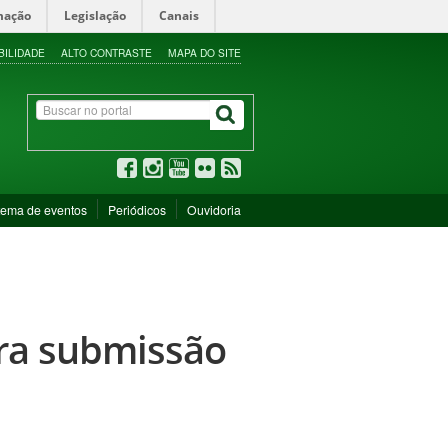
mação
Legislação
Canais
BILIDADE
ALTO CONTRASTE
MAPA DO SITE
tema de eventos
Periódicos
Ouvidoria
ara submissão