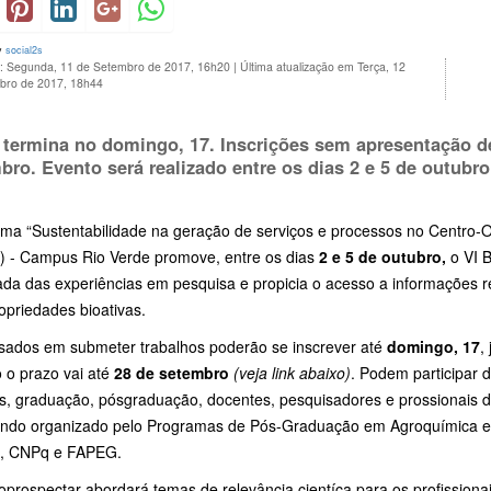
y
social2s
o: Segunda, 11 de Setembro de 2017, 16h20
|
Última atualização em Terça, 12
bro de 2017, 18h44
 termina no
domingo, 17
. Inscrições sem apresentação d
bro. Evento será realizado entre os dias
2 e 5 de outubro
ma “Sustentabilidade na geração de serviços e processos no Centro-Oes
) - Campus Rio Verde promove, entre os dias
2 e 5 de outubro,
o VI B
ada das experiências em pesquisa e propicia o acesso a informações r
opriedades bioativas.
ssados em submeter trabalhos poderão se inscrever até
domingo, 17
,
 o prazo vai até
28 de setembro
(veja link abaixo)
. Podem participar 
os, graduação, pósgraduação, docentes, pesquisadores e prossionais 
endo organizado pelo Programas de Pós-Graduação em Agroquímica e
, CNPq e FAPEG.
oprospectar abordará temas de relevância cientíca para os profissiona