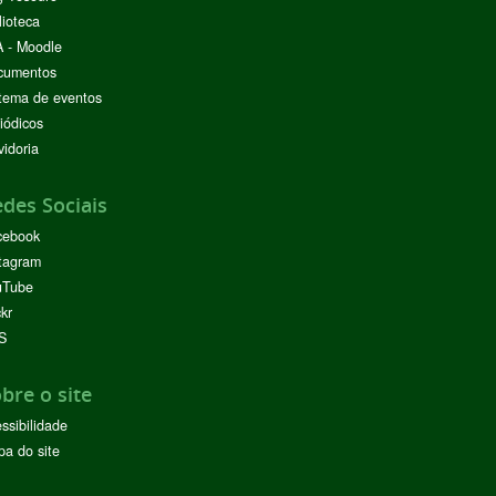
lioteca
 - Moodle
cumentos
tema de eventos
iódicos
idoria
des Sociais
cebook
tagram
uTube
ckr
S
bre o site
ssibilidade
a do site