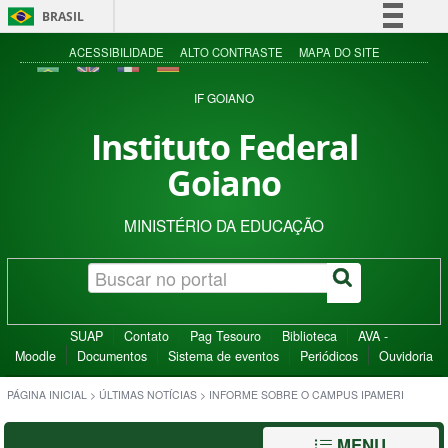
BRASIL
Simplifique!
ACESSIBILIDADE
ALTO CONTRASTE
MAPA DO SITE
Comunica BR
IF GOIANO
Participe
Instituto Federal
Acesso à informação
Goiano
Legislação
Canais
MINISTÉRIO DA EDUCAÇÃO
SUAP
Contato
Pag Tesouro
Biblioteca
AVA -
Moodle
Documentos
Sistema de eventos
Periódicos
Ouvidoria
PÁGINA INICIAL
>
ÚLTIMAS NOTÍCIAS
>
INFORME SOBRE O CAMPUS IPAMERI
MENU