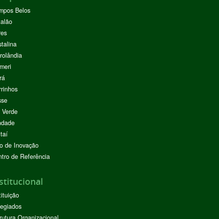
mpos Belos
alão
res
stalina
rolândia
meri
rá
rinhos
sse
 Verde
ndade
taí
o de Inovação
tro de Referência
stitucional
tituição
egiados
rutura Organizacional