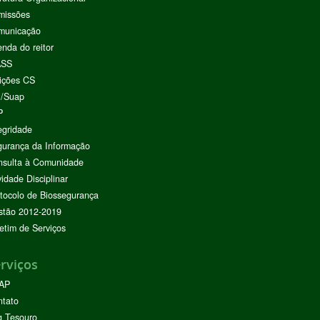
missões
municação
nda do reitor
ASS
ições CS
I/Suap
P
egridade
urança da Informação
nsulta à Comunidade
vidade Disciplinar
tocolo de Biossegurança
stão 2012-2019
etim de Serviços
rviços
AP
ntato
g Tesouro