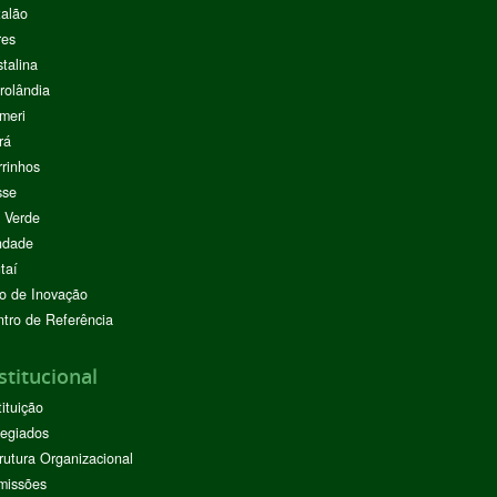
alão
res
stalina
rolândia
meri
rá
rinhos
sse
 Verde
ndade
taí
o de Inovação
tro de Referência
stitucional
tituição
egiados
rutura Organizacional
missões