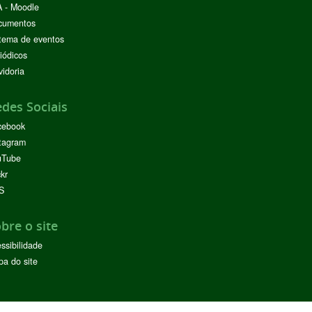
 - Moodle
cumentos
tema de eventos
iódicos
idoria
des Sociais
cebook
tagram
uTube
ckr
S
bre o site
ssibilidade
a do site