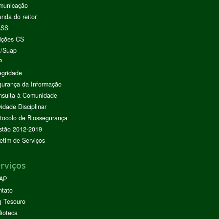
municação
nda do reitor
ASS
ições CS
I/Suap
P
egridade
urança da Informação
nsulta à Comunidade
vidade Disciplinar
tocolo de Biossegurança
stão 2012-2019
etim de Serviços
rviços
AP
ntato
g Tesouro
lioteca