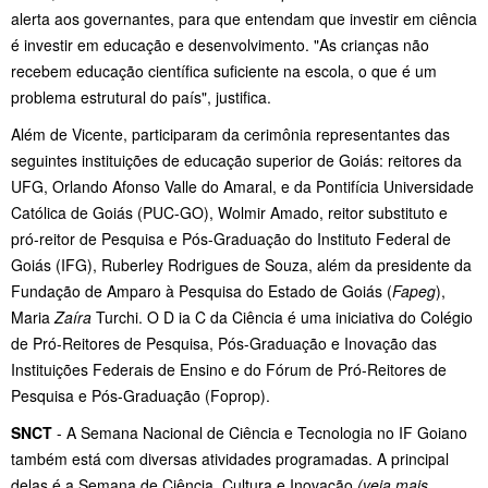
alerta aos governantes, para que entendam que investir em ciência
é investir em educação e desenvolvimento. "As crianças não
recebem educação científica suficiente na escola, o que é um
problema estrutural do país", justifica.
Além de Vicente, participaram da cerimônia representantes das
seguintes instituições de educação superior de Goiás: reitores da
UFG, Orlando Afonso Valle do Amaral, e da Pontifícia Universidade
Católica de Goiás (PUC-GO), Wolmir Amado, reitor substituto e
pró-reitor de Pesquisa e Pós-Graduação do Instituto Federal de
Goiás (IFG), Ruberley Rodrigues de Souza, além da presidente da
Fundação de Amparo à Pesquisa do Estado de Goiás (
Fapeg
),
Maria
Zaíra
Turchi. O D ia C da Ciência é uma iniciativa do Colégio
de Pró-Reitores de Pesquisa, Pós-Graduação e Inovação das
Instituições Federais de Ensino e do Fórum de Pró-Reitores de
Pesquisa e Pós-Graduação (Foprop).
SNCT
- A Semana Nacional de Ciência e Tecnologia no IF Goiano
também está com diversas atividades programadas. A principal
delas é a Semana de Ciência, Cultura e Inovação
(veja mais