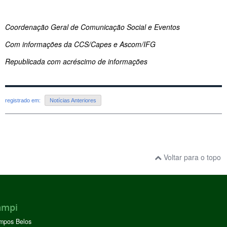
Coordenação Geral de Comunicação Social e Eventos
Com informações da CCS/Capes e Ascom/IFG
Republicada com acréscimo de informações
registrado em:
Notícias Anteriores
Voltar para o topo
ampi
mpos Belos