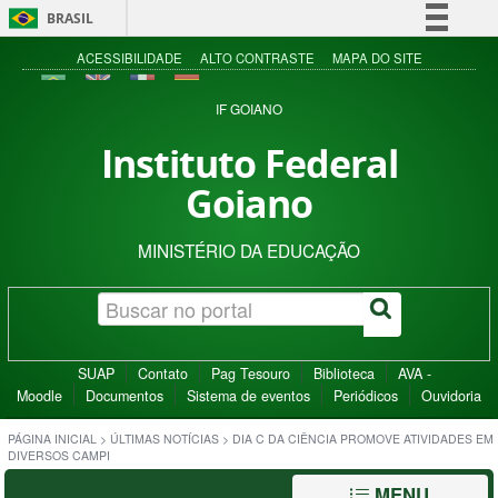
BRASIL
Simplifique!
ACESSIBILIDADE
ALTO CONTRASTE
MAPA DO SITE
Comunica BR
IF GOIANO
Participe
Instituto Federal
Acesso à informação
Goiano
Legislação
Canais
MINISTÉRIO DA EDUCAÇÃO
SUAP
Contato
Pag Tesouro
Biblioteca
AVA -
Moodle
Documentos
Sistema de eventos
Periódicos
Ouvidoria
PÁGINA INICIAL
>
ÚLTIMAS NOTÍCIAS
>
DIA C DA CIÊNCIA PROMOVE ATIVIDADES EM
DIVERSOS CAMPI
MENU