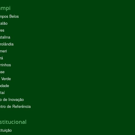
ampi
mpos Belos
alão
res
stalina
rolândia
meri
rá
rinhos
sse
 Verde
ndade
taí
o de Inovação
tro de Referência
stitucional
tituição