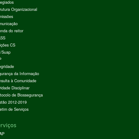
egiados
rutura Organizacional
missões
municação
nda do reitor
ASS
ições CS
I/Suap
P
egridade
urança da Informação
nsulta à Comunidade
vidade Disciplinar
tocolo de Biossegurança
stão 2012-2019
etim de Serviços
rviços
AP