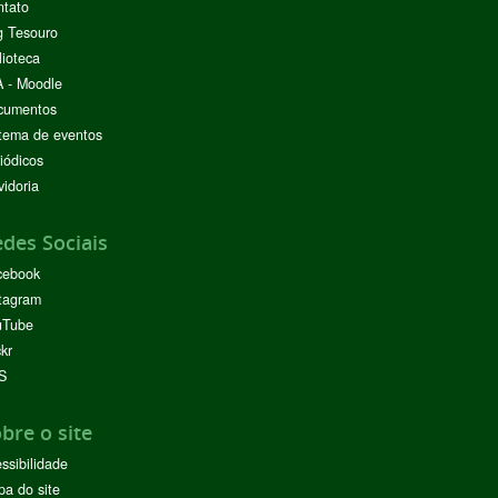
ntato
g Tesouro
lioteca
 - Moodle
cumentos
tema de eventos
iódicos
idoria
des Sociais
cebook
tagram
uTube
ckr
S
bre o site
ssibilidade
a do site