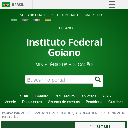
BRASIL
Simplifique!
ACESSIBILIDADE
ALTO CONTRASTE
MAPA DO SITE
Comunica BR
IF GOIANO
Participe
Instituto Federal
Acesso à informação
Goiano
Legislação
Canais
MINISTÉRIO DA EDUCAÇÃO
SUAP
Contato
Pag Tesouro
Biblioteca
AVA -
Moodle
Documentos
Sistema de eventos
Periódicos
Ouvidoria
PÁGINA INICIAL
>
ÚLTIMAS NOTÍCIAS
>
INSTITUIÇÕES DISCUTEM EXPERIÊNCIAS DE
INCLUSÃO
MENU