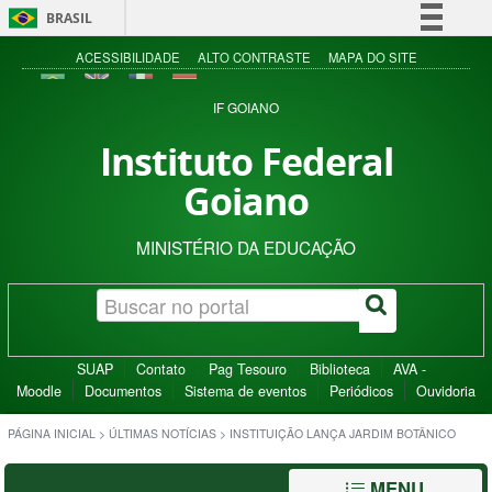
BRASIL
Simplifique!
ACESSIBILIDADE
ALTO CONTRASTE
MAPA DO SITE
Comunica BR
IF GOIANO
Participe
Instituto Federal
Acesso à informação
Goiano
Legislação
Canais
MINISTÉRIO DA EDUCAÇÃO
SUAP
Contato
Pag Tesouro
Biblioteca
AVA -
Moodle
Documentos
Sistema de eventos
Periódicos
Ouvidoria
PÁGINA INICIAL
>
ÚLTIMAS NOTÍCIAS
>
INSTITUIÇÃO LANÇA JARDIM BOTÂNICO
MENU