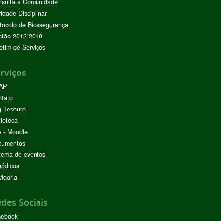
nsulta à Comunidade
vidade Disciplinar
tocolo de Biossegurança
stão 2012-2019
etim de Serviços
rviços
AP
ntato
g Tesouro
lioteca
 - Moodle
cumentos
tema de eventos
iódicos
idoria
des Sociais
cebook