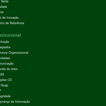
 Verde
ndade
taí
o de Inovação
tro de Referência
stitucional
tituição
egiados
rutura Organizacional
missões
municação
nda do reitor
ASS
ições CS
I/Suap
P
egridade
urança da Informação