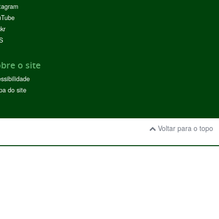
tagram
uTube
ckr
S
bre o site
ssibilidade
a do site
Voltar para o topo