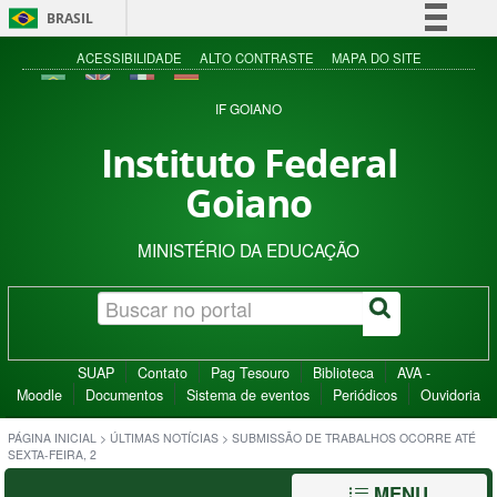
BRASIL
Simplifique!
ACESSIBILIDADE
ALTO CONTRASTE
MAPA DO SITE
Comunica BR
IF GOIANO
Participe
Instituto Federal
Acesso à informação
Goiano
Legislação
Canais
MINISTÉRIO DA EDUCAÇÃO
SUAP
Contato
Pag Tesouro
Biblioteca
AVA -
Moodle
Documentos
Sistema de eventos
Periódicos
Ouvidoria
PÁGINA INICIAL
>
ÚLTIMAS NOTÍCIAS
>
SUBMISSÃO DE TRABALHOS OCORRE ATÉ
SEXTA-FEIRA, 2
MENU