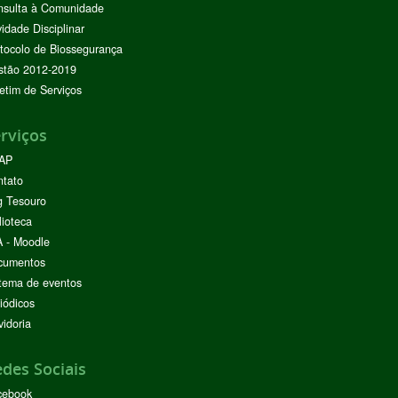
nsulta à Comunidade
vidade Disciplinar
tocolo de Biossegurança
stão 2012-2019
etim de Serviços
rviços
AP
ntato
g Tesouro
lioteca
 - Moodle
cumentos
tema de eventos
iódicos
idoria
des Sociais
cebook