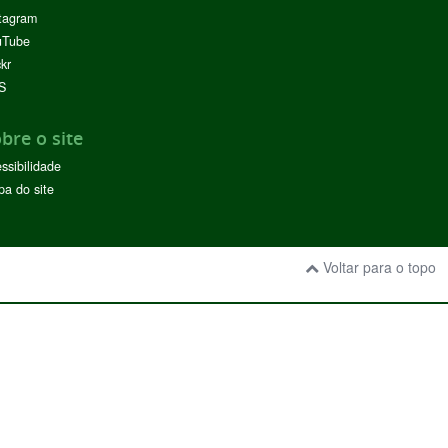
tagram
uTube
ckr
S
bre o site
ssibilidade
a do site
Voltar para o topo