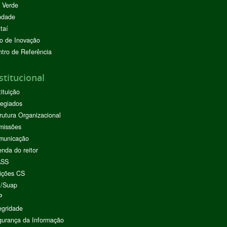
 Verde
ndade
taí
o de Inovação
tro de Referência
stitucional
tituição
egiados
rutura Organizacional
missões
municação
nda do reitor
ASS
ições CS
I/Suap
P
egridade
urança da Informação