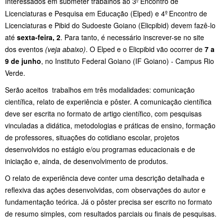
Interessados em submeter trabalhos ao 3
Encontro de
º
Licenciaturas e Pesquisa em Educação (Elped) e 4º
Encontro de
Licenciaturas e Pibid do Sudoeste Goiano (Elicpibid) devem fazê-lo
até
sexta-feira, 2
. Para tanto, é necessário inscrever-se no site
dos eventos
(veja abaixo)
. O Elped e o Elicpibid vão ocorrer de
7 a
9 de junho
, no Instituto Federal Goiano (IF Goiano) - Campus Rio
Verde.
Serão aceitos trabalhos em três modalidades: comunicação
científica, relato de experiência e pôster. A comunicação científica
deve ser escrita no formato de artigo científico, com pesquisas
vinculadas a didática, metodologias e práticas de ensino, formação
de professores, situações do cotidiano escolar, projetos
desenvolvidos no estágio e/ou programas educacionais e de
iniciação e, ainda, de desenvolvimento de produtos.
O relato de experiência deve conter uma descrição detalhada e
reflexiva das ações desenvolvidas, com observações do autor e
fundamentação teórica. Já o pôster precisa ser escrito no formato
de resumo simples, com resultados parciais ou finais de pesquisas.