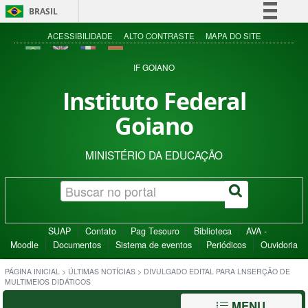
BRASIL
Simplifique!
ACESSIBILIDADE
ALTO CONTRASTE
MAPA DO SITE
Comunica BR
IF GOIANO
Participe
Instituto Federal
Acesso à informação
Goiano
Legislação
Canais
MINISTÉRIO DA EDUCAÇÃO
SUAP
Contato
Pag Tesouro
Biblioteca
AVA -
Moodle
Documentos
Sistema de eventos
Periódicos
Ouvidoria
PÁGINA INICIAL
>
ÚLTIMAS NOTÍCIAS
>
DIVULGADO EDITAL PARA LNSERÇÃO DE
MULTIMEIOS DIDÁTICOS
MENU