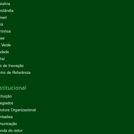
stalina
rolândia
meri
rá
rinhos
sse
 Verde
ndade
taí
o de Inovação
tro de Referência
stitucional
tituição
egiados
rutura Organizacional
missões
municação
nda do reitor