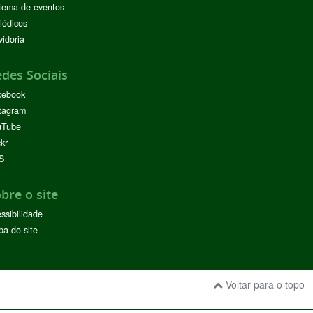
tema de eventos
iódicos
idoria
des Sociais
cebook
tagram
uTube
ckr
S
bre o site
ssibilidade
a do site
Voltar para o topo