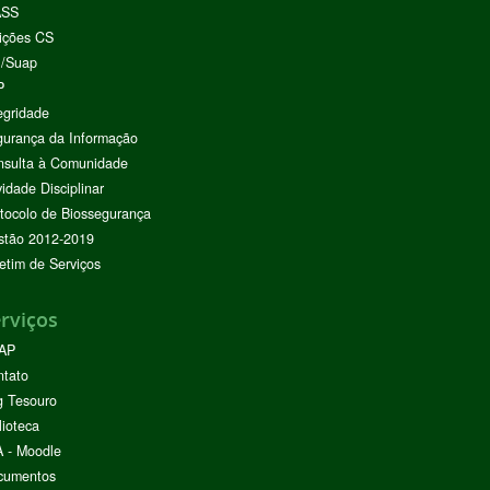
ASS
ições CS
I/Suap
P
egridade
urança da Informação
nsulta à Comunidade
vidade Disciplinar
tocolo de Biossegurança
stão 2012-2019
etim de Serviços
rviços
AP
ntato
g Tesouro
lioteca
 - Moodle
cumentos