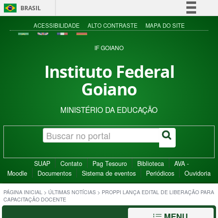
BRASIL
Simplifique!
ACESSIBILIDADE
ALTO CONTRASTE
MAPA DO SITE
Comunica BR
IF GOIANO
Participe
Instituto Federal
Acesso à informação
Goiano
Legislação
Canais
MINISTÉRIO DA EDUCAÇÃO
SUAP
Contato
Pag Tesouro
Biblioteca
AVA -
Moodle
Documentos
Sistema de eventos
Periódicos
Ouvidoria
PÁGINA INICIAL
>
ÚLTIMAS NOTÍCIAS
>
PROPPI LANÇA EDITAL DE LIBERAÇÃO PARA
CAPACITAÇÃO DOCENTE
MENU