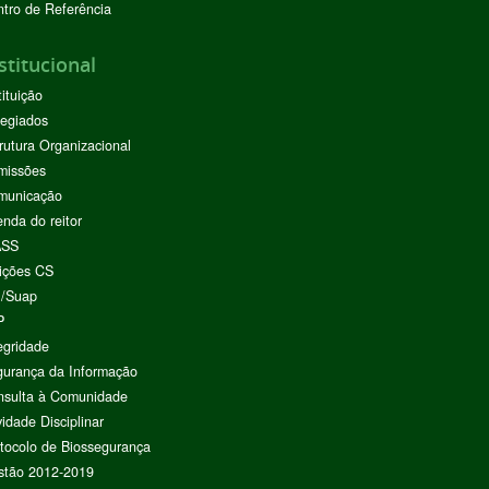
tro de Referência
stitucional
tituição
egiados
rutura Organizacional
missões
municação
nda do reitor
ASS
ições CS
I/Suap
P
egridade
urança da Informação
nsulta à Comunidade
vidade Disciplinar
tocolo de Biossegurança
stão 2012-2019