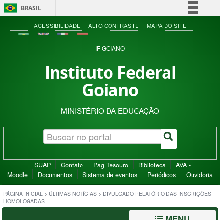
BRASIL
Simplifique!
ACESSIBILIDADE
ALTO CONTRASTE
MAPA DO SITE
Comunica BR
IF GOIANO
Participe
Instituto Federal
Acesso à informação
Goiano
Legislação
Canais
MINISTÉRIO DA EDUCAÇÃO
SUAP
Contato
Pag Tesouro
Biblioteca
AVA -
Moodle
Documentos
Sistema de eventos
Periódicos
Ouvidoria
PÁGINA INICIAL
>
ÚLTIMAS NOTÍCIAS
>
DIVULGADO RELATÓRIO DAS INSCRIÇÕES
HOMOLOGADAS
MENU