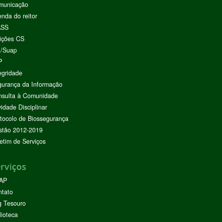
municação
nda do reitor
ASS
ições CS
I/Suap
P
egridade
urança da Informação
nsulta à Comunidade
vidade Disciplinar
tocolo de Biossegurança
stão 2012-2019
etim de Serviços
rviços
AP
ntato
g Tesouro
lioteca