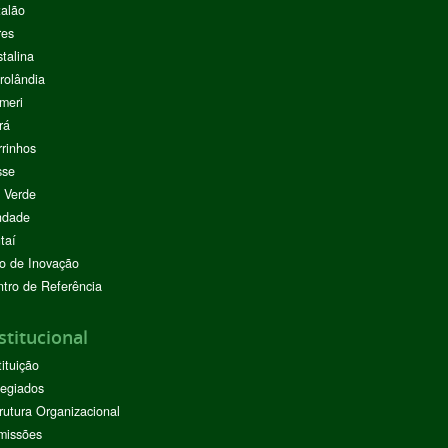
alão
res
stalina
rolândia
meri
rá
rinhos
sse
 Verde
ndade
taí
o de Inovação
tro de Referência
stitucional
tituição
egiados
rutura Organizacional
missões