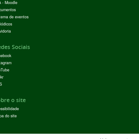
 - Moodle
cumentos
tema de eventos
iódicos
idoria
des Sociais
cebook
tagram
uTube
ckr
S
bre o site
ssibilidade
a do site