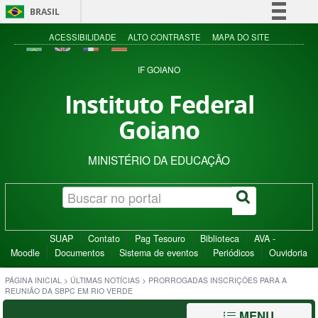
BRASIL
Simplifique!
ACESSIBILIDADE
ALTO CONTRASTE
MAPA DO SITE
Comunica BR
IF GOIANO
Participe
Instituto Federal
Acesso à informação
Goiano
Legislação
Canais
MINISTÉRIO DA EDUCAÇÃO
SUAP
Contato
Pag Tesouro
Biblioteca
AVA -
Moodle
Documentos
Sistema de eventos
Periódicos
Ouvidoria
PÁGINA INICIAL
>
ÚLTIMAS NOTÍCIAS
>
PRORROGADAS INSCRIÇÕES PARA A
REUNIÃO DA SBPC EM RIO VERDE
MENU