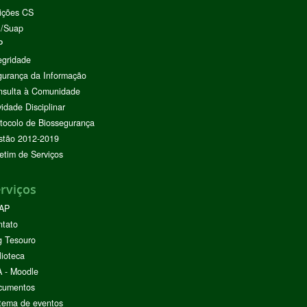
ições CS
I/Suap
P
egridade
urança da Informação
nsulta à Comunidade
vidade Disciplinar
tocolo de Biossegurança
stão 2012-2019
etim de Serviços
rviços
AP
ntato
g Tesouro
lioteca
 - Moodle
cumentos
tema de eventos