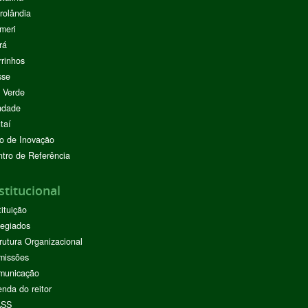
rolândia
meri
rá
rinhos
sse
 Verde
ndade
taí
o de Inovação
tro de Referência
stitucional
tituição
egiados
rutura Organizacional
missões
municação
nda do reitor
ASS