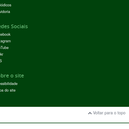
iódicos
idoria
des Sociais
cebook
tagram
uTube
ckr
S
bre o site
ssibilidade
a do site
Voltar para o topo