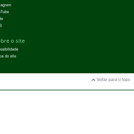
tagram
uTube
ckr
S
bre o site
ssibilidade
a do site
Voltar para o topo