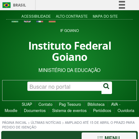
BRASIL
Simplifique!
ACESSIBILIDADE
ALTO CONTRASTE
MAPA DO SITE
Comunica BR
IF GOIANO
Participe
Instituto Federal
Acesso à informação
Goiano
Legislação
Canais
MINISTÉRIO DA EDUCAÇÃO
SUAP
Contato
Pag Tesouro
Biblioteca
AVA -
Moodle
Documentos
Sistema de eventos
Periódicos
Ouvidoria
PÁGINA INICIAL
>
ÚLTIMAS NOTÍCIAS
>
AMPLIADO ATÉ 15 DE ABRIL O PRAZO PARA
PEDIDO DE ISENÇÃO
MENU