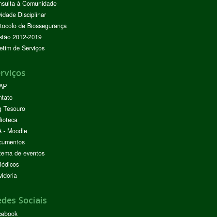
nsulta à Comunidade
vidade Disciplinar
tocolo de Biossegurança
stão 2012-2019
etim de Serviços
rviços
AP
ntato
g Tesouro
lioteca
 - Moodle
cumentos
tema de eventos
iódicos
idoria
des Sociais
cebook