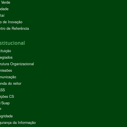
 Verde
ndade
taí
o de Inovação
tro de Referência
stitucional
tituição
egiados
rutura Organizacional
missões
municação
nda do reitor
ASS
ições CS
I/Suap
P
egridade
urança da Informação