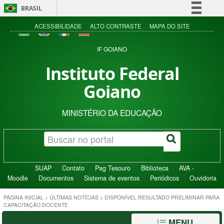
BRASIL
Simplifique!
ACESSIBILIDADE
ALTO CONTRASTE
MAPA DO SITE
Comunica BR
IF GOIANO
Participe
Instituto Federal
Acesso à informação
Goiano
Legislação
Canais
MINISTÉRIO DA EDUCAÇÃO
SUAP
Contato
Pag Tesouro
Biblioteca
AVA -
Moodle
Documentos
Sistema de eventos
Periódicos
Ouvidoria
PÁGINA INICIAL
>
ÚLTIMAS NOTÍCIAS
>
DISPONÍVEL RESULTADO PRELIMINAR PARA
CAPACITAÇÃO DOCENTE
MENU