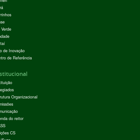
meri
rá
rinhos
sse
 Verde
ndade
taí
o de Inovação
tro de Referência
stitucional
tituição
egiados
rutura Organizacional
missões
municação
nda do reitor
ASS
ições CS