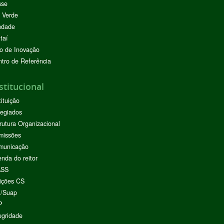
sse
 Verde
ndade
taí
o de Inovação
tro de Referência
stitucional
tituição
egiados
rutura Organizacional
missões
municação
nda do reitor
ASS
ições CS
I/Suap
P
egridade