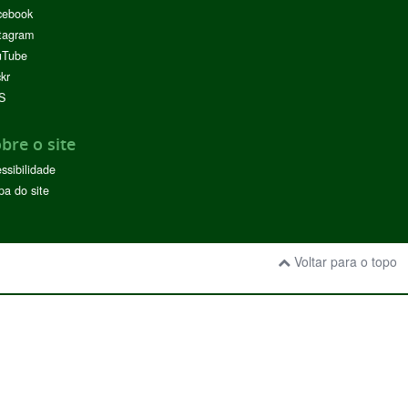
cebook
tagram
uTube
ckr
S
bre o site
ssibilidade
a do site
Voltar para o topo