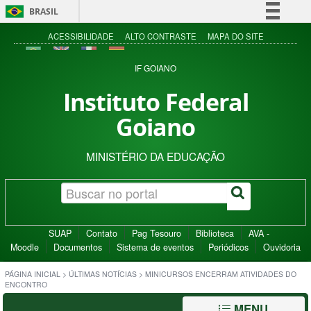
BRASIL
Simplifique!
ACESSIBILIDADE
ALTO CONTRASTE
MAPA DO SITE
Comunica BR
IF GOIANO
Participe
Instituto Federal
Acesso à informação
Goiano
Legislação
Canais
MINISTÉRIO DA EDUCAÇÃO
SUAP
Contato
Pag Tesouro
Biblioteca
AVA -
Moodle
Documentos
Sistema de eventos
Periódicos
Ouvidoria
PÁGINA INICIAL
>
ÚLTIMAS NOTÍCIAS
>
MINICURSOS ENCERRAM ATIVIDADES DO
ENCONTRO
MENU