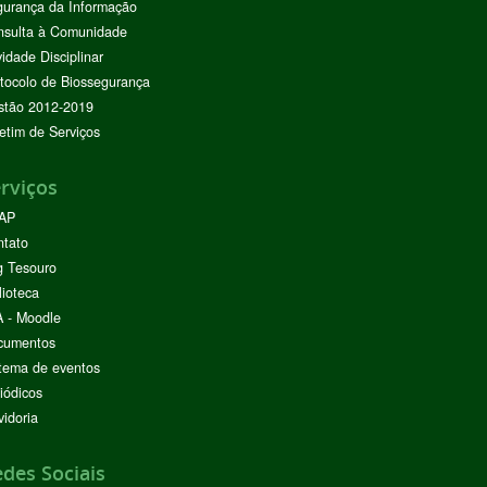
urança da Informação
nsulta à Comunidade
vidade Disciplinar
tocolo de Biossegurança
stão 2012-2019
etim de Serviços
rviços
AP
ntato
g Tesouro
lioteca
 - Moodle
cumentos
tema de eventos
iódicos
idoria
des Sociais