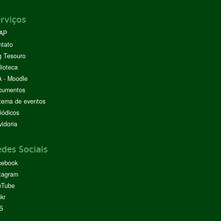
rviços
AP
ntato
g Tesouro
lioteca
 - Moodle
cumentos
tema de eventos
iódicos
idoria
des Sociais
cebook
tagram
uTube
ckr
S