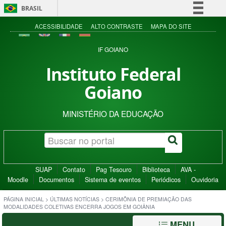
BRASIL
Simplifique!
ACESSIBILIDADE
ALTO CONTRASTE
MAPA DO SITE
Comunica BR
IF GOIANO
Participe
Instituto Federal
Acesso à informação
Goiano
Legislação
Canais
MINISTÉRIO DA EDUCAÇÃO
SUAP
Contato
Pag Tesouro
Biblioteca
AVA -
Moodle
Documentos
Sistema de eventos
Periódicos
Ouvidoria
PÁGINA INICIAL
>
ÚLTIMAS NOTÍCIAS
>
CERIMÔNIA DE PREMIAÇÃO DAS
MODALIDADES COLETIVAS ENCERRA JOGOS EM GOIÂNIA
MENU