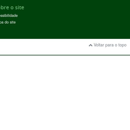
bre o site
ssibilidade
a do site
Voltar para o topo