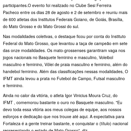
participantes.O evento foi realizado no Clube Sesi Ferreira
Pacheco entre os dias 28 de agosto e 2 de setembro e reuniu mais
de 600 atletas dos Institutos Federais Goiano, de Goiás, Brasília,
do Mato Grosso e do Mato Grossi do sul.
Nas modalidades coletivas, o destaque ficou por conta do Instituto
Federal do Mato Grosso, que levantou a taça de campeão em sete
das onze modalidades. Os mato-grossenses garantiram vaga nos
jogos nacionais no Basquete feminino e masculino, Voleibol
masculino e feminino, Vôlei de praia masculino e feminino, além do
handebol feminino. Além das classificações nessas modalidades, O
IFMT ainda levou a prata no Futebol de Campo, Futsal masculino
e feminino.
Ainda no calor da vitória, o atleta Igor Vinicius Moura Cruz, do
IFMT , comemorou bastante o ouro no Basquete masculino. "Eu
devo toda essa vitória aos meus colegas de equipe, aos nossos
esforços e dedicação que nos trouxe até aqui. A expectativa para
Fortaleza é a gente treinar bastante, e conquistar o (título) nacional
representando o estado de Mato Grosso", diz.