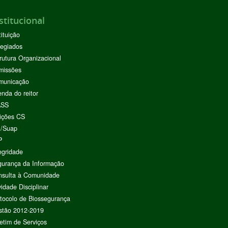
stitucional
tituição
egiados
rutura Organizacional
missões
municação
nda do reitor
ASS
ições CS
I/Suap
P
egridade
urança da Informação
nsulta à Comunidade
vidade Disciplinar
tocolo de Biossegurança
stão 2012-2019
etim de Serviços