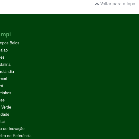
Voltar para o topo
ampi
mpos Belos
alão
res
stalina
rolândia
meri
rá
rinhos
sse
 Verde
ndade
taí
o de Inovação
tro de Referência