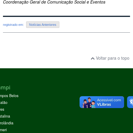
Coordenação Geral de Comunicação Social e Eventos
registrado em:
Notícias Anteriores
Voltar para o topo
ampi
mpos Belos
alão
res
stalina
rolândia
meri