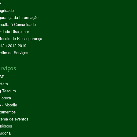
P
egridade
urança da Informação
nsulta à Comunidade
vidade Disciplinar
tocolo de Biossegurança
stão 2012-2019
etim de Serviços
rviços
AP
ntato
g Tesouro
lioteca
 - Moodle
cumentos
tema de eventos
iódicos
idoria