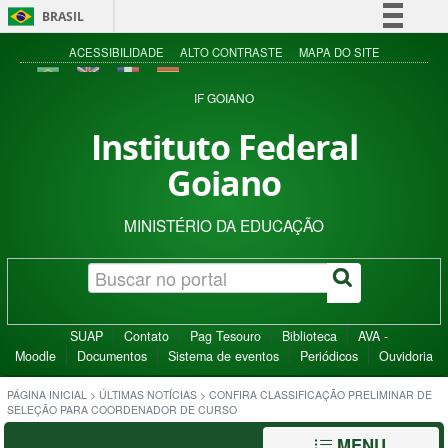
BRASIL
Simplifique!
ACESSIBILIDADE
ALTO CONTRASTE
MAPA DO SITE
Comunica BR
IF GOIANO
Participe
Instituto Federal
Acesso à informação
Goiano
Legislação
Canais
MINISTÉRIO DA EDUCAÇÃO
SUAP
Contato
Pag Tesouro
Biblioteca
AVA -
Moodle
Documentos
Sistema de eventos
Periódicos
Ouvidoria
PÁGINA INICIAL
>
ÚLTIMAS NOTÍCIAS
>
CONFIRA CLASSIFICAÇÃO PRELIMINAR DE
SELEÇÃO PARA COORDENADOR DE CURSO
MENU