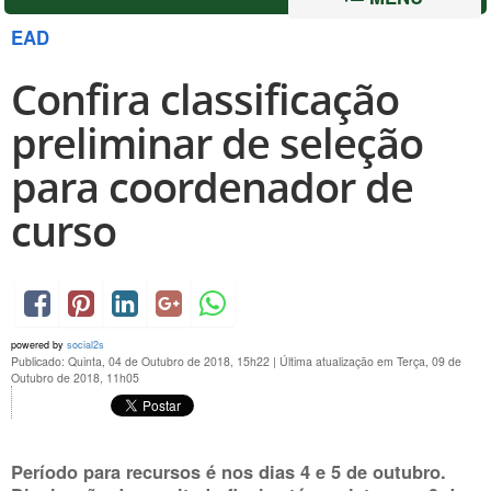
EAD
Confira classificação
preliminar de seleção
para coordenador de
curso
powered by
social2s
Publicado: Quinta, 04 de Outubro de 2018, 15h22
|
Última atualização em Terça, 09 de
Outubro de 2018, 11h05
Período para recursos é nos dias
4 e 5 de outubro
.