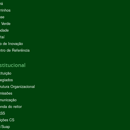
rá
rinhos
sse
 Verde
ndade
taí
o de Inovação
tro de Referência
stitucional
tituição
egiados
rutura Organizacional
missões
municação
nda do reitor
ASS
ições CS
I/Suap