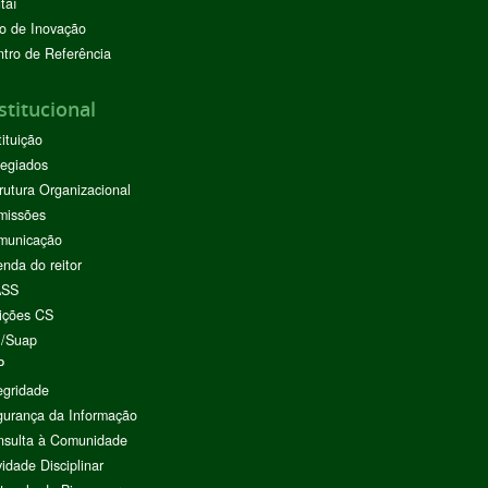
taí
o de Inovação
tro de Referência
stitucional
tituição
egiados
rutura Organizacional
missões
municação
nda do reitor
ASS
ições CS
I/Suap
P
egridade
urança da Informação
nsulta à Comunidade
vidade Disciplinar