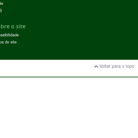
ckr
S
bre o site
ssibilidade
a do site
Voltar para o topo