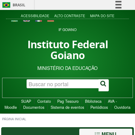
BRASIL
Simplifique!
ACESSIBILIDADE
ALTO CONTRASTE
MAPA DO SITE
Comunica BR
IF GOIANO
Participe
Instituto Federal
Acesso à informação
Goiano
Legislação
Canais
MINISTÉRIO DA EDUCAÇÃO
SUAP
Contato
Pag Tesouro
Biblioteca
AVA -
Moodle
Documentos
Sistema de eventos
Periódicos
Ouvidoria
PÁGINA INICIAL
MENU