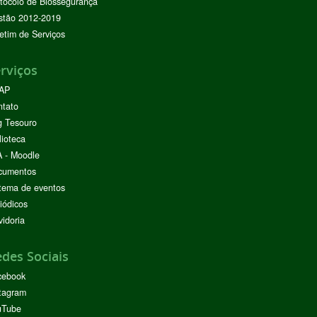
tocolo de Biossegurança
stão 2012-2019
etim de Serviços
rviços
AP
ntato
g Tesouro
lioteca
 - Moodle
cumentos
tema de eventos
iódicos
idoria
des Sociais
cebook
tagram
uTube