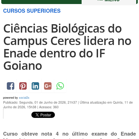
CURSOS SUPERIORES
Ciências Biológicas do
Campus Ceres lidera no
Enade dentro do IF
Goiano
powered by
social2s
Publicado: Segunda, 01 de Junho de 2026, 21h37
|
Última atualização em Quinta, 11 de
Junho de 2026, 15h38
|
Acessos: 360
Curso obteve nota 4 no último exame do Enade