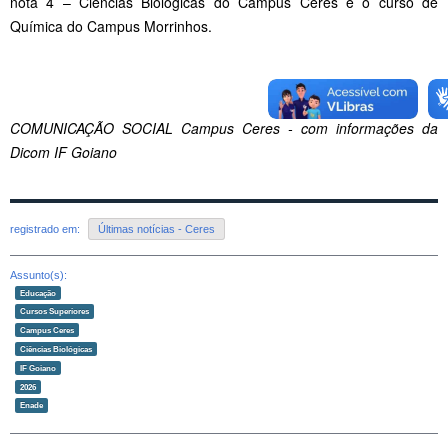
nota 4 – Ciências Biológicas do Campus Ceres e o curso de
Química do Campus Morrinhos.
COMUNICAÇÃO SOCIAL Campus Ceres - com informações da
Dicom IF Goiano
registrado em:
Últimas notícias - Ceres
Assunto(s):
Educação
Cursos Superiores
Campus Ceres
Ciências Biológicas
IF Goiano
2026
Enade