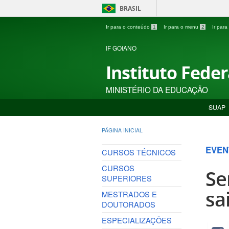
BRASIL
Ir para o conteúdo
1
Ir para o menu
2
Ir par
IF GOIANO
Instituto Fede
MINISTÉRIO DA EDUCAÇÃO
SUAP
PÁGINA INICIAL
EVEN
CURSOS TÉCNICOS
CURSOS
Se
SUPERIORES
sa
MESTRADOS E
DOUTORADOS
ESPECIALIZAÇÕES