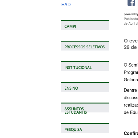
EAD
powered b
Publicad
de Abril 
CAMPI
O eve
26 de 
PROCESSOS SELETIVOS
O Semi
INSTITUCIONAL
Progra
Goian
ENSINO
Dentre
discus
realiz
ASSUNTOS
de Edu
ESTUDANTIS
PESQUISA
Confir