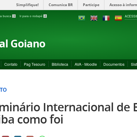
Simplifique!
Comunica BR
Participe
Acesso à infor
ACESSI
a a busca
3
Ir para o rodapé
4
ral Goiano
Contato
Pag Tesouro
Biblioteca
AVA - Moodle
Documentos
Sis
TO
minário Internacional de 
iba como foi