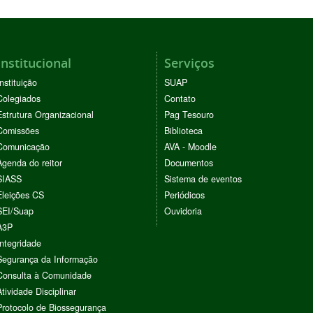
Institucional
Serviços
Instituição
SUAP
Colegiados
Contato
Estrutura Organizacional
Pag Tesouro
Comissões
Biblioteca
Comunicação
AVA - Moodle
Agenda do reitor
Documentos
SIASS
Sistema de eventos
Eleições CS
Periódicos
SEI/Suap
Ouvidoria
A3P
Integridade
Segurança da Informação
Consulta à Comunidade
Atividade Disciplinar
Protocolo de Biossegurança