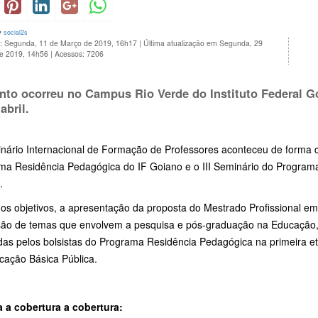
y
social2s
o: Segunda, 11 de Março de 2019, 16h17
|
Última atualização em Segunda, 29
de 2019, 14h56
|
Acessos: 7206
nto ocorreu no Campus Rio Verde do Instituto Federal Go
abril.
nário Internacional de Formação de Professores aconteceu de forma c
ma Residência Pedagógica do IF Goiano e o III Seminário do Programa 
o.
 os objetivos, a apresentação da proposta do Mestrado Profissional e
são de temas que envolvem a pesquisa e pós-graduação na Educação, 
adas pelos bolsistas do Programa Residência Pedagógica na primeira e
cação Básica Pública.
a a cobertura a cobertura: