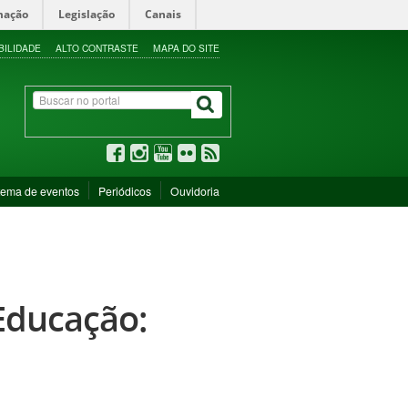
mação
Legislação
Canais
BILIDADE
ALTO CONTRASTE
MAPA DO SITE
tema de eventos
Periódicos
Ouvidoria
Educação: