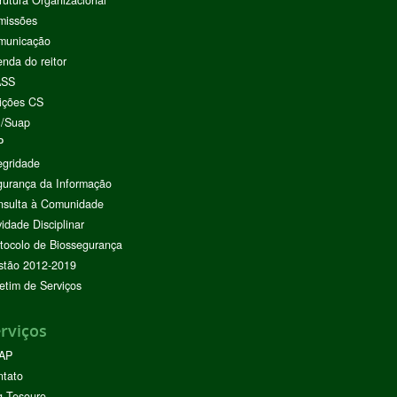
rutura Organizacional
missões
municação
nda do reitor
ASS
ições CS
I/Suap
P
egridade
urança da Informação
nsulta à Comunidade
vidade Disciplinar
tocolo de Biossegurança
stão 2012-2019
etim de Serviços
rviços
AP
ntato
g Tesouro