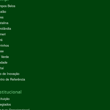
mpos Belos
alão
res
stalina
rolândia
meri
rá
rinhos
sse
 Verde
ndade
taí
o de Inovação
tro de Referência
stitucional
tituição
egiados