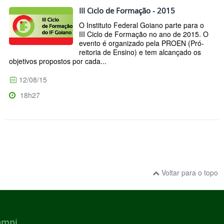
III Ciclo de Formação - 2015
O Instituto Federal Goiano parte para o
III Ciclo de Formação no ano de 2015. O
evento é organizado pela PROEN (Pró-
reitoria de Ensino) e tem alcançado os
objetivos propostos por cada...
12/08/15
18h27
Voltar para o topo
ampi