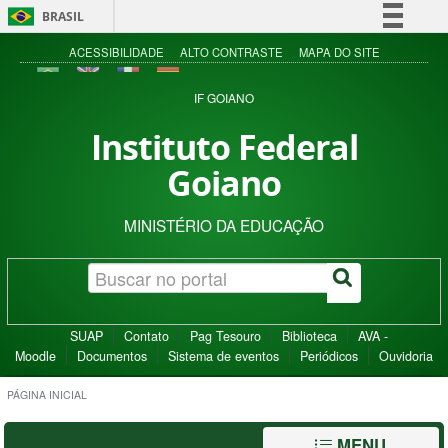
BRASIL
Simplifique!
ACESSIBILIDADE
ALTO CONTRASTE
MAPA DO SITE
Comunica BR
IF GOIANO
Participe
Instituto Federal
Acesso à informação
Goiano
Legislação
Canais
MINISTÉRIO DA EDUCAÇÃO
SUAP
Contato
Pag Tesouro
Biblioteca
AVA -
Moodle
Documentos
Sistema de eventos
Periódicos
Ouvidoria
PÁGINA INICIAL
MENU