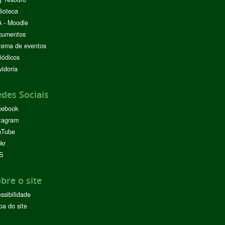
lioteca
 - Moodle
cumentos
tema de eventos
iódicos
idoria
des Sociais
cebook
tagram
uTube
ckr
S
bre o site
ssibilidade
a do site