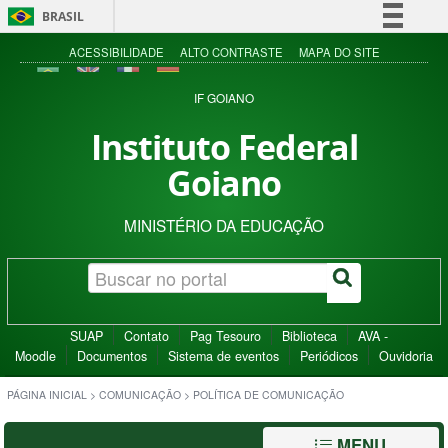
BRASIL
Simplifique!
ACESSIBILIDADE
ALTO CONTRASTE
MAPA DO SITE
Comunica BR
IF GOIANO
Participe
Instituto Federal
Acesso à informação
Goiano
Legislação
Canais
MINISTÉRIO DA EDUCAÇÃO
SUAP
Contato
Pag Tesouro
Biblioteca
AVA -
Moodle
Documentos
Sistema de eventos
Periódicos
Ouvidoria
PÁGINA INICIAL
>
COMUNICAÇÃO
>
POLÍTICA DE COMUNICAÇÃO
MENU