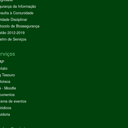
urança da Informação
nsulta à Comunidade
vidade Disciplinar
tocolo de Biossegurança
stão 2012-2019
etim de Serviços
rviços
AP
ntato
g Tesouro
lioteca
 - Moodle
cumentos
tema de eventos
iódicos
idoria