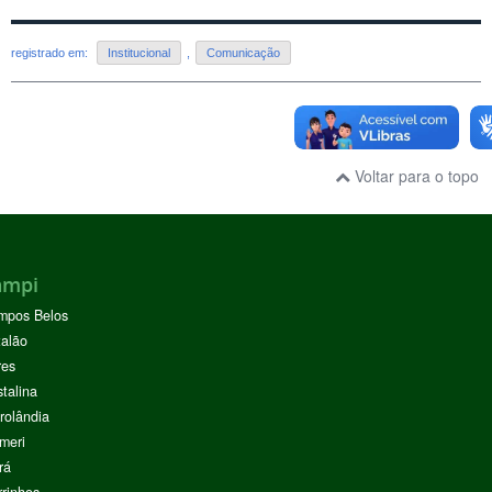
registrado em:
Institucional
,
Comunicação
Voltar para o topo
ampi
mpos Belos
alão
res
stalina
rolândia
meri
rá
rinhos