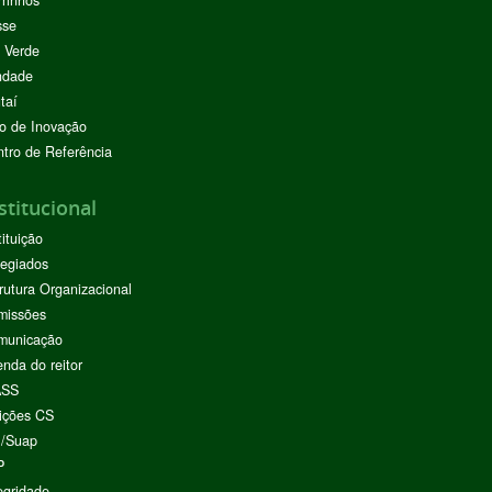
sse
 Verde
ndade
taí
o de Inovação
tro de Referência
stitucional
tituição
egiados
rutura Organizacional
missões
municação
nda do reitor
ASS
ições CS
I/Suap
P
egridade