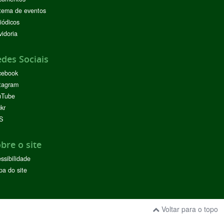
tema de eventos
iódicos
idoria
des Sociais
cebook
tagram
uTube
ckr
S
bre o site
ssibilidade
a do site
Voltar para o topo