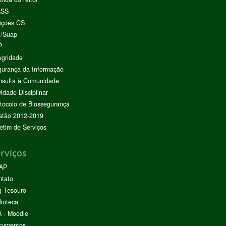
ASS
ições CS
I/Suap
P
egridade
urança da Informação
nsulta à Comunidade
vidade Disciplinar
tocolo de Biossegurança
stão 2012-2019
etim de Serviços
rviços
AP
ntato
g Tesouro
lioteca
 - Moodle
cumentos