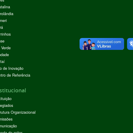
stalina
rolândia
meri
rá
rinhos
sse
 Verde
ndade
taí
o de Inovação
tro de Referência
stitucional
tituição
egiados
rutura Organizacional
missões
municação
nda do reitor