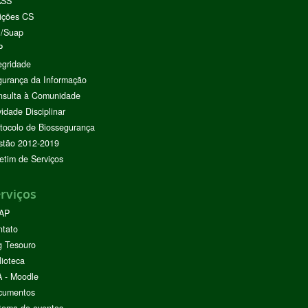
ASS
ições CS
I/Suap
P
egridade
urança da Informação
nsulta à Comunidade
vidade Disciplinar
tocolo de Biossegurança
stão 2012-2019
etim de Serviços
rviços
AP
ntato
g Tesouro
lioteca
 - Moodle
cumentos