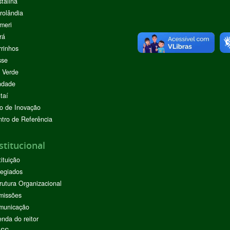
stalina
rolândia
meri
rá
rinhos
sse
 Verde
ndade
taí
o de Inovação
tro de Referência
stitucional
tituição
egiados
rutura Organizacional
missões
municação
nda do reitor