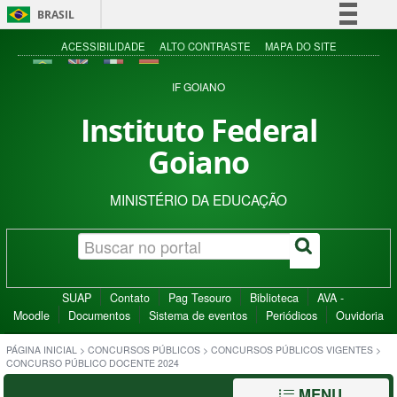
BRASIL
Simplifique!
ACESSIBILIDADE
ALTO CONTRASTE
MAPA DO SITE
Comunica BR
IF GOIANO
Participe
Instituto Federal
Acesso à informação
Goiano
Legislação
Canais
MINISTÉRIO DA EDUCAÇÃO
SUAP
Contato
Pag Tesouro
Biblioteca
AVA -
Moodle
Documentos
Sistema de eventos
Periódicos
Ouvidoria
PÁGINA INICIAL
>
CONCURSOS PÚBLICOS
>
CONCURSOS PÚBLICOS VIGENTES
>
CONCURSO PÚBLICO DOCENTE 2024
MENU