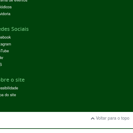
tema de eventos
iódicos
idoria
des Sociais
cebook
tagram
uTube
ckr
S
bre o site
ssibilidade
a do site
Voltar para o topo