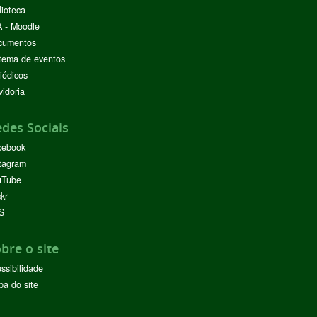
lioteca
 - Moodle
cumentos
tema de eventos
iódicos
idoria
des Sociais
cebook
tagram
uTube
ckr
S
bre o site
ssibilidade
a do site