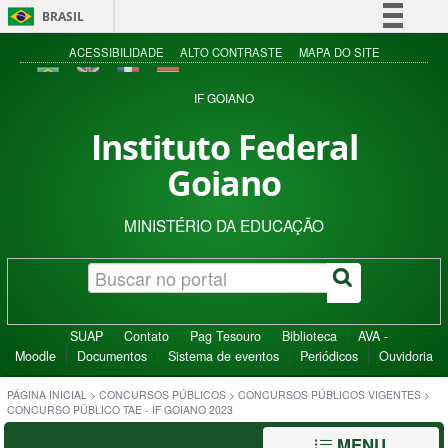
BRASIL
Simplifique!
ACESSIBILIDADE
ALTO CONTRASTE
MAPA DO SITE
Comunica BR
IF GOIANO
Participe
Instituto Federal
Acesso à informação
Goiano
Legislação
Canais
MINISTÉRIO DA EDUCAÇÃO
SUAP
Contato
Pag Tesouro
Biblioteca
AVA -
Moodle
Documentos
Sistema de eventos
Periódicos
Ouvidoria
PÁGINA INICIAL
>
CONCURSOS PÚBLICOS
>
CONCURSOS PÚBLICOS VIGENTES
>
CONCURSO PÚBLICO TAE - IF GOIANO 2023
MENU