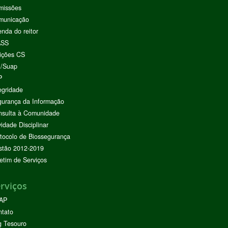
missões
municação
nda do reitor
ASS
ições CS
I/Suap
P
egridade
urança da Informação
nsulta à Comunidade
vidade Disciplinar
tocolo de Biossegurança
stão 2012-2019
etim de Serviços
rviços
AP
ntato
g Tesouro