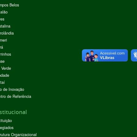
mpos Belos
alão
res
stalina
rolândia
meri
rá
rinhos
sse
 Verde
ndade
taí
o de Inovação
tro de Referência
stitucional
tituição
egiados
rutura Organizacional