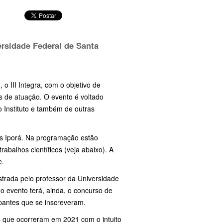
ersidade Federal de Santa
3
, o III Integra, com o objetivo de
s de atuação. O evento é voltado
o Instituto e também de outras
us Iporá. Na programação estão
abalhos científicos (veja abaixo). A
e.
istrada pelo professor da Universidade
 evento terá, ainda, o concurso de
ipantes que se inscreveram.
as que ocorreram em 2021 com o intuito