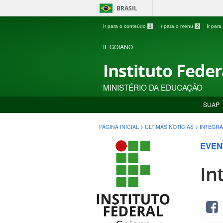
BRASIL
Ir para o conteúdo
1
Ir para o menu
2
Ir par
IF GOIANO
Instituto Fede
MINISTÉRIO DA EDUCAÇÃO
SUAP
PÁGINA INICIAL
>
ÚLTIMAS NOTÍCIAS
>
INTEGRA
EVEN
In