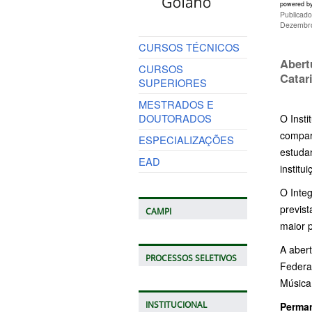
powered b
Publicad
Dezembro
CURSOS TÉCNICOS
Abert
CURSOS
Catar
SUPERIORES
MESTRADOS E
DOUTORADOS
O Inst
compart
ESPECIALIZAÇÕES
estudan
EAD
institui
O Inte
previst
CAMPI
maior p
A aber
PROCESSOS SELETIVOS
Federa
Música 
INSTITUCIONAL
Perman