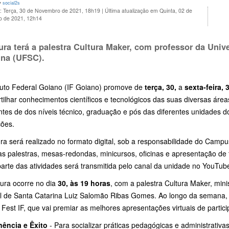
y
social2s
o: Terça, 30 de Novembro de 2021, 18h19
|
Última atualização em Quinta, 02 de
 de 2021, 12h14
ura terá a palestra Cultura Maker, com professor da Univ
ina (UFSC).
ituto Federal Goiano (IF Goiano) promove de
terça, 30,
a
sexta-feira, 
ilhar conhecimentos científicos e tecnológicos das suas diversas área
tes de dos níveis técnico, graduação e pós das diferentes unidades d
ções.
gra será realizado no formato digital, sob a responsabilidade do Camp
as palestras, mesas-redondas, minicursos, oficinas e apresentação de tr
arte das atividades será transmitida pelo canal da unidade no YouTub
tura ocorre no dia
30, às 19 horas
, com a palestra Cultura Maker, min
l de Santa Catarina Luiz Salomão Ribas Gomes. Ao longo da semana, o
Fest IF, que vai premiar as melhores apresentações virtuais de partic
ência e Êxito
- Para socializar práticas pedagógicas e administrativ