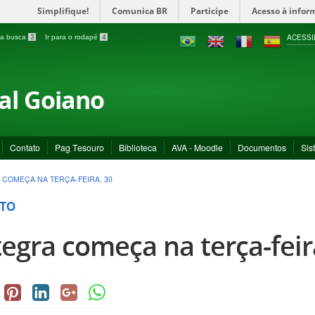
Simplifique!
Comunica BR
Participe
Acesso à infor
ACESSI
a a busca
3
Ir para o rodapé
4
ral Goiano
Contato
Pag Tesouro
Biblioteca
AVA - Moodle
Documentos
Sis
 COMEÇA NA TERÇA-FEIRA, 30
TO
tegra começa na terça-feir