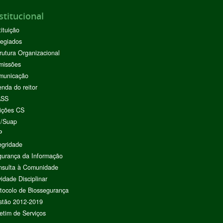
stitucional
tituição
egiados
rutura Organizacional
missões
municação
nda do reitor
ASS
ições CS
I/Suap
P
egridade
urança da Informação
nsulta à Comunidade
vidade Disciplinar
tocolo de Biossegurança
stão 2012-2019
etim de Serviços