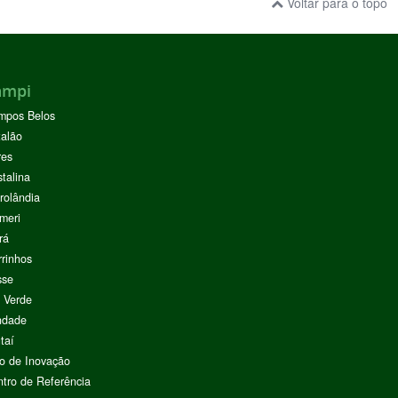
Voltar para o topo
ampi
mpos Belos
alão
res
stalina
rolândia
meri
rá
rinhos
sse
 Verde
ndade
taí
o de Inovação
tro de Referência