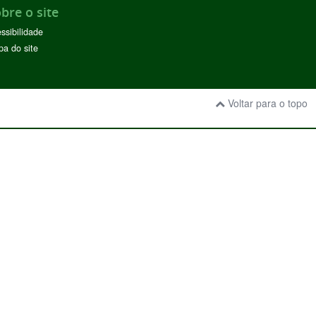
bre o site
ssibilidade
a do site
Voltar para o topo