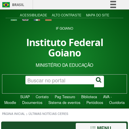
BRASIL
Simplifique!
ACESSIBILIDADE
ALTO CONTRASTE
MAPA DO SITE
Comunica BR
IF GOIANO
Participe
Instituto Federal
Acesso à informação
Goiano
Legislação
Canais
MINISTÉRIO DA EDUCAÇÃO
SUAP
Contato
Pag Tesouro
Biblioteca
AVA -
Moodle
Documentos
Sistema de eventos
Periódicos
Ouvidoria
PÁGINA INICIAL
>
ÚLTIMAS NOTÍCIAS CERES
MENU