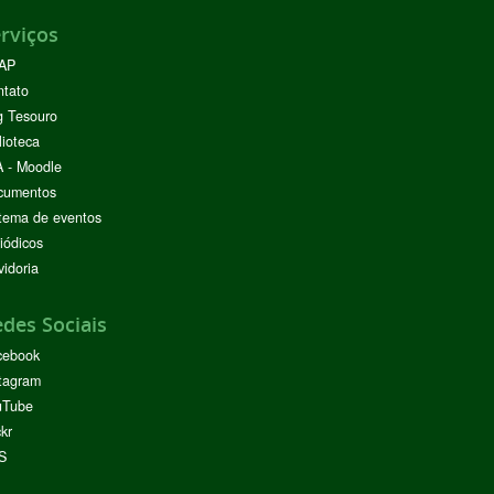
rviços
AP
ntato
g Tesouro
lioteca
 - Moodle
cumentos
tema de eventos
iódicos
idoria
des Sociais
cebook
tagram
uTube
ckr
S