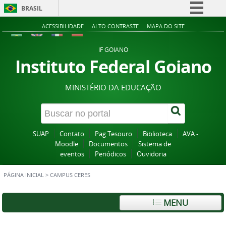
BRASIL
Simplifique!
ACESSIBILIDADE
ALTO CONTRASTE
MAPA DO SITE
Comunica BR
IF GOIANO
Participe
Instituto Federal Goiano
Acesso à informação
MINISTÉRIO DA EDUCAÇÃO
Legislação
Canais
SUAP
Contato
Pag Tesouro
Biblioteca
AVA -
Moodle
Documentos
Sistema de
eventos
Periódicos
Ouvidoria
PÁGINA INICIAL
>
CAMPUS CERES
MENU