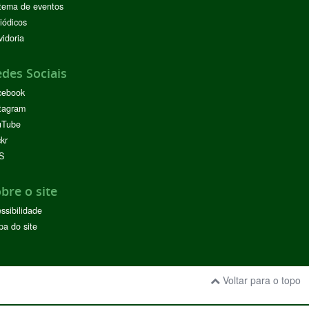
tema de eventos
iódicos
idoria
des Sociais
cebook
tagram
uTube
ckr
S
bre o site
ssibilidade
a do site
Voltar para o topo