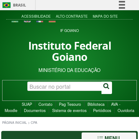
BRASIL
Simplifique!
ACESSIBILIDADE
ALTO CONTRASTE
MAPA DO SITE
Comunica BR
IF GOIANO
Participe
Instituto Federal
Acesso à informação
Goiano
Legislação
Canais
MINISTÉRIO DA EDUCAÇÃO
SUAP
Contato
Pag Tesouro
Biblioteca
AVA -
Moodle
Documentos
Sistema de eventos
Periódicos
Ouvidoria
PÁGINA INICIAL
>
CPA
MENU