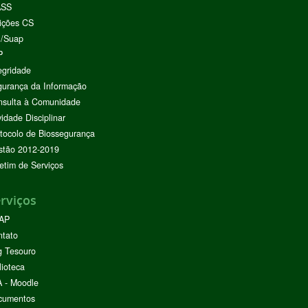
ASS
ições CS
I/Suap
P
egridade
urança da Informação
nsulta à Comunidade
vidade Disciplinar
tocolo de Biossegurança
stão 2012-2019
etim de Serviços
rviços
AP
ntato
g Tesouro
lioteca
 - Moodle
cumentos