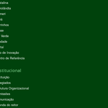
stalina
rolândia
meri
rá
rinhos
sse
 Verde
ndade
taí
o de Inovação
tro de Referência
stitucional
tituição
egiados
rutura Organizacional
missões
municação
nda do reitor