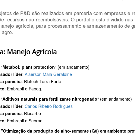
ojetos de P&D são realizados em parceria com empresas e r
e recursos não-reembolsáveis. O portfólio está dividido nas 
manejo agrícola, para processamento e armazenamento de grã
 agro.
a: Manejo Agrícola
 "
Metabol: plant protection
" (em andamento)
sador líder
:
Alaerson Maia Geraldine
a parceira
: Biotech Terra Forte
to
: Embrapii e Fapeg.
 "
Aditivos naturais para fertilizante nitrogenado
" (em andamento)
sador líder
:
Carlos Ribeiro Rodrigues
a parceira
: Biocarbo
to
: Embrapii e Sebrae.
o
"Otimização da produção de alho-semente (G0) em ambiente pro