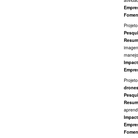
ativida
Empres
Fomen
Projeto
Pesqui
Resu
imagen
manejo
Impac
Empres
Projet
drone
Pesqui
Resu
aprend
Impac
Empres
Fomen