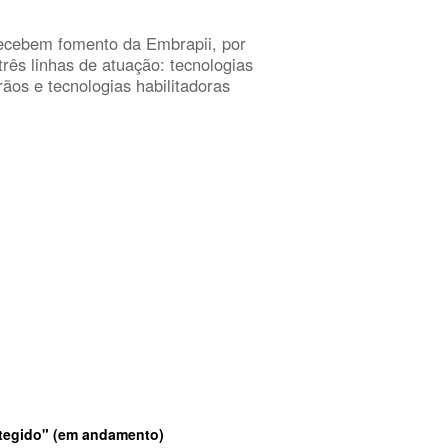
ecebem fomento da Embrapii, por
três linhas de atuação: tecnologias
os e tecnologias habilitadoras
tegido"
(em andamento)