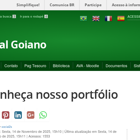
Simplifique!
Comunica BR
Participe
Acesso à infor
ACESSI
a a busca
3
Ir para o rodapé
4
ral Goiano
Contato
Pag Tesouro
Biblioteca
AVA - Moodle
Documentos
Sis
nheça nosso portfólio
y
social2s
o: Sexta, 14 de Novembro de 2025, 15h10
|
Última atualização em Sexta, 14 de
 de 2025, 15h11
|
Acessos: 1553