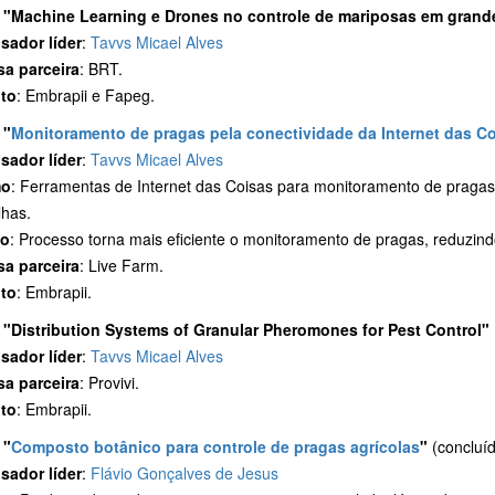
"Machine Learning e Drones no controle de mariposas em grand
sador líder
:
Tavvs Micael Alves
a parceira
: BRT.
to
: Embrapii e Fapeg.
"
Monitoramento de pragas pela conectividade da Internet das Co
sador líder
:
Tavvs Micael Alves
mo
: Ferramentas de Internet das Coisas para monitoramento de pragas 
lhas.
to
: Processo torna mais eficiente o monitoramento de pragas, reduzin
a parceira
: Live Farm.
to
: Embrapii.
"Distribution Systems of Granular Pheromones for Pest Control"
sador líder
:
Tavvs Micael Alves
a parceira
: Provivi.
to
: Embrapii.
"
Composto botânico para controle de pragas agrícolas
"
(concluí
sador líder
:
Flávio Gonçalves de Jesus