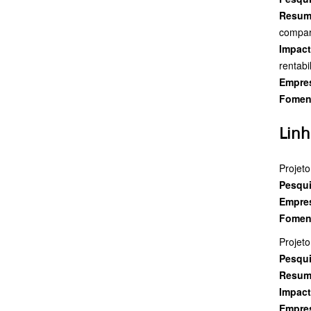
Resu
compara
Impac
rentabi
Empres
Fomen
Linh
Projeto
Pesqui
Empres
Fomen
Projeto
Pesqui
Resu
Impac
Empres