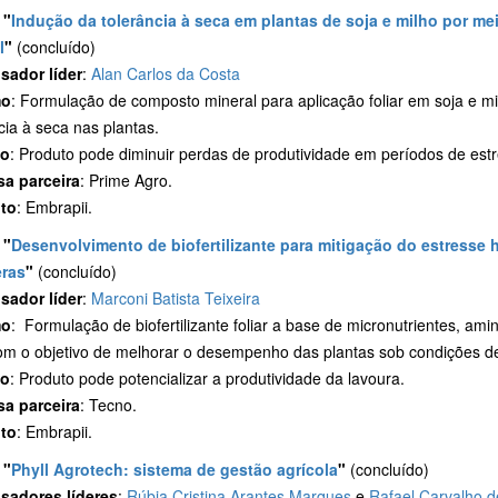
o
"
Indução da tolerância à seca em plantas de soja e milho por m
l
"
(concluído)
sador líder
:
Alan Carlos da Costa
mo
: Formulação de composto mineral para aplicação foliar em soja e mi
cia à seca nas plantas.
to
: Produto pode diminuir perdas de produtividade em períodos de estr
a parceira
: Prime Agro.
to
: Embrapii.
"
Desenvolvimento de biofertilizante para mitigação do estresse h
eras
"
(concluído)
sador líder
:
Marconi Batista Teixeira
mo
: Formulação de biofertilizante foliar a base de micronutrientes, ami
com o objetivo de melhorar o desempenho das plantas sob condições de
to
: Produto pode potencializar a produtividade da lavoura.
a parceira
: Tecno.
to
: Embrapii.
"
Phyll Agrotech: sistema de gestão agrícola
"
(concluído)
sadores líderes
:
Rúbia Cristina Arantes Marques
e
Rafael Carvalho 