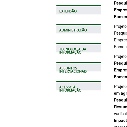
Pesqui
Empres
EXTENSÃO
Fomen
Projet
ADMINISTRAÇÃO
Pesqui
Empres
Foment
TECNOLOGIA DA
INFORMAÇÃO
Projeto
Pesqui
ASSUNTOS
Empres
INTERNACIONAIS
Fomen
Projet
ACESSO À
INFORMAÇÃO
em agr
Pesqui
Resu
vertical
Impac