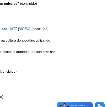
es culturas"
(concluído)
isas - IoT
" (
VÍDEO
)
(concluído)
na cultura do algodão, utilizando
do custos e aumentando sua precisão.
(concluído)
do)