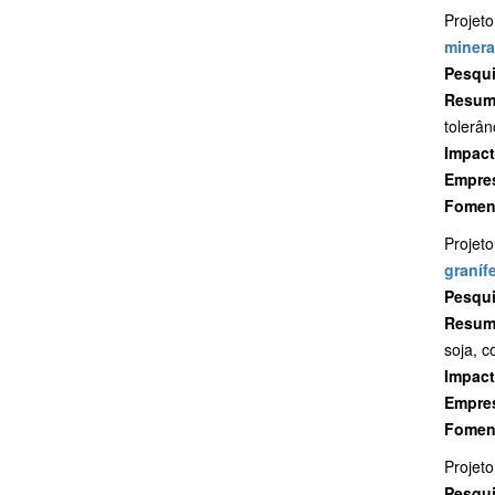
Projet
minera
Pesqui
Resu
tolerân
Impac
Empres
Fomen
Projeto
graníf
Pesqui
Resu
soja, 
Impac
Empres
Fomen
Projeto
Pesqui