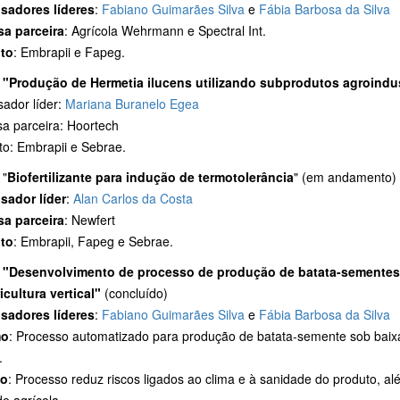
sadores líderes
:
Fabiano Guimarães Silva
e
Fábia Barbosa da Silva
a parceira
: Agrícola Wehrmann e Spectral Int.
to
: Embrapii e Fapeg.
o
"Produção de Hermetia ilucens utilizando subprodutos agroindu
sador líder:
Mariana Buranelo Egea
a parceira: Hoortech
o: Embrapii e Sebrae.
 "
Biofertilizante para indução de termotolerância
" (em andamento)
sador líder
:
Alan Carlos da Costa
a parceira
: Newfert
to
: Embrapii, Fapeg e Sebrae.
o
"Desenvolvimento de processo de produção de batata-sementes
icultura vertical"
(concluído)
sadores líderes
:
Fabiano Guimarães Silva
e
Fábia Barbosa da Silva
mo
: Processo automatizado para produção de batata-semente sob baix
.
to
: Processo reduz riscos ligados ao clima e à sanidade do produto, a