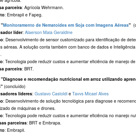
de agrícola.
a parceira
: Agrícola Wehrmann.
to
: Embrapii e Fapeg.
"
Monitoramento de Nematoides em Soja com Imagens Aéreas
"
(
sador líder
:
Alaerson Maia Geraldine
mo
: Desenvolvimento de sensor customizado para identificação de det
s aéreas. A solução conta também com banco de dados e Inteligência 
.
to
: Tecnologia pode reduzir custos e aumentar eficiência de manejo de
a parceira
: BRT.
o
"Diagnose e recomendação nutricional em arroz utilizando apre
s"
(concluído)
sadores líderes
:
Gustavo Castoldi
e
Tavvs Micael Alves
mo
: Desenvolvimento de solução tecnológica para diagnose e recomenda
izado de máquinas e drones.
to
: Tecnologia pode reduzir custos e aumentar eficiência no manejo nut
as parceiras
: BRT e Embrapa.
to
: Embrapii.