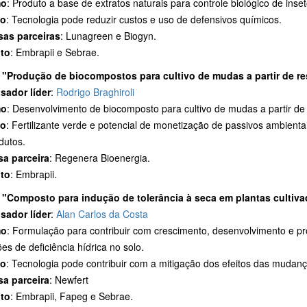
mo
: Produto a base de extratos naturais para controle biológico de inse
to
: Tecnologia pode reduzir custos e uso de defensivos químicos.
as parceiras
: Lunagreen e Biogyn.
to
: Embrapii e Sebrae.
"Produção de biocompostos para cultivo de mudas a partir de re
sador líder
:
Rodrigo Braghiroli
mo
: Desenvolvimento de biocomposto para cultivo de mudas a partir de 
to
: Fertilizante verde e potencial de monetização de passivos ambienta
dutos.
sa
parceira
: Regenera Bioenergia.
to
: Embrapii.
"Composto para indução de tolerância à seca em plantas cultiv
sador líder
:
Alan Carlos da Costa
mo
: Formulação para contribuir com crescimento, desenvolvimento e pr
es de deficiência hídrica no solo.
to
: Tecnologia pode contribuir com a mitigação dos efeitos das mudança
a parceira
: Newfert
to
: Embrapii, Fapeg e Sebrae.