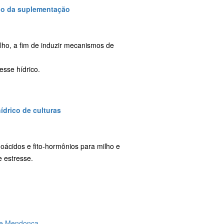
eio da suplementação
lho, a fim de induzir mecanismos de
esse hídrico.
ídrico de culturas
noácidos e fito-hormônios para milho e
 estresse.
de Mendonça