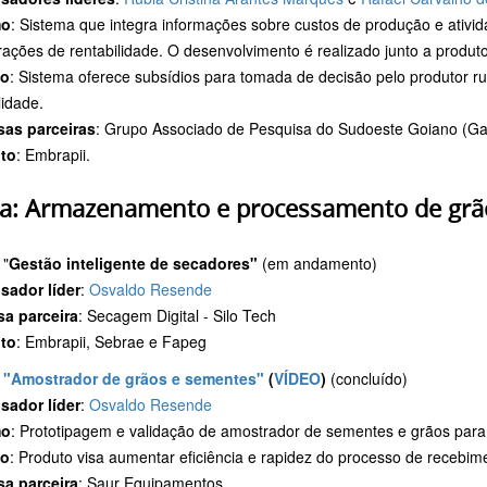
mo
: Sistema que integra informações sobre custos de produção e ativi
ções de rentabilidade. O desenvolvimento é realizado junto a produtore
to
: Sistema oferece subsídios para tomada de decisão pelo produtor ru
lidade.
as parceiras
: Grupo Associado de Pesquisa do Sudoeste Goiano (Gap
to
: Embrapii.
a: Armazenamento e processamento de grã
 "
Gestão inteligente de secadores"
(em andamento)
sador líder
:
Osvaldo Resende
a parceira
: Secagem Digital - Silo Tech
to
: Embrapii, Sebrae e Fapeg
"Amostrador de grãos e sementes"
(
VÍDEO
)
(concluído)
sador líder
:
Osvaldo Resende
mo
: Prototipagem e validação de amostrador de sementes e grãos par
to
: Produto visa aumentar eficiência e rapidez do processo de recebi
a parceira
: Saur Equipamentos.