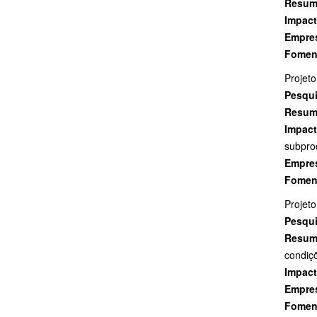
Resu
Impac
Empres
Fomen
Projeto
Pesqui
Resu
Impac
subpro
Empre
Fomen
Projeto
Pesqui
Resu
condiçõ
Impac
Empres
Fomen