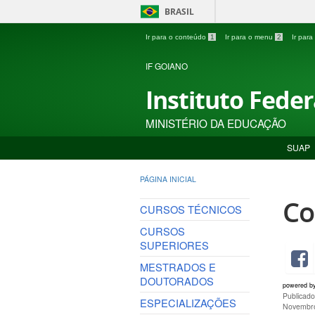
BRASIL
Ir para o conteúdo
1
Ir para o menu
2
Ir par
IF GOIANO
Instituto Fede
MINISTÉRIO DA EDUCAÇÃO
SUAP
PÁGINA INICIAL
Co
CURSOS TÉCNICOS
CURSOS
SUPERIORES
MESTRADOS E
DOUTORADOS
powered b
Publicad
ESPECIALIZAÇÕES
Novembro