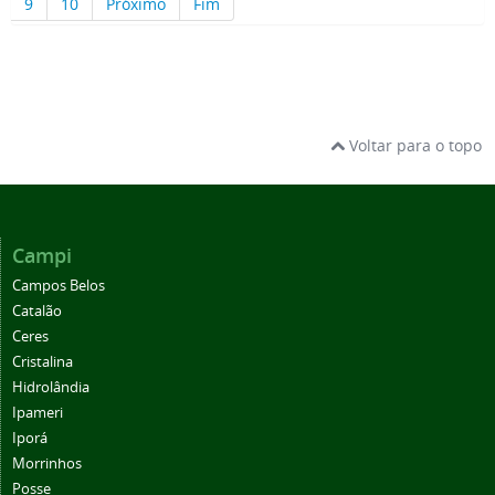
9
10
Próximo
Fim
Voltar para o topo
Campi
Campos Belos
Catalão
Ceres
Cristalina
Hidrolândia
Ipameri
Iporá
Morrinhos
Posse