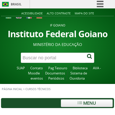
BRASIL
Simplifique!
ACESSIBILIDADE
ALTO CONTRASTE
MAPA DO SITE
Comunica BR
IF GOIANO
Participe
Instituto Federal Goiano
Acesso à informação
MINISTÉRIO DA EDUCAÇÃO
Legislação
Canais
SUAP
Contato
Pag Tesouro
Biblioteca
AVA -
Moodle
Documentos
Sistema de
eventos
Periódicos
Ouvidoria
PÁGINA INICIAL
>
CURSOS TÉCNICOS
MENU