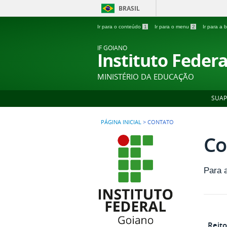
BRASIL
Ir para o conteúdo
1
Ir para o menu
2
Ir para a
IF GOIANO
Instituto Feder
MINISTÉRIO DA EDUCAÇÃO
SUAP
PÁGINA INICIAL
>
CONTATO
Co
Para 
Reito