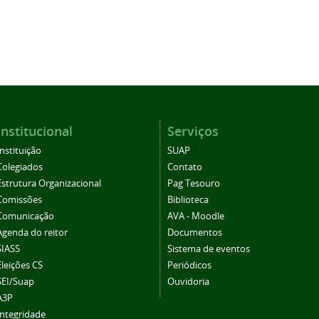
Institucional
Serviços
Instituição
SUAP
Colegiados
Contato
Estrutura Organizacional
Pag Tesouro
Comissões
Biblioteca
Comunicação
AVA - Moodle
Agenda do reitor
Documentos
SIASS
Sistema de eventos
Eleições CS
Periódicos
SEI/Suap
Ouvidoria
A3P
Integridade