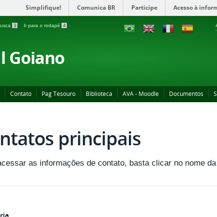
Simplifique!
Comunica BR
Participe
Acesso à infor
 busca
3
Ir para o rodapé
4
al Goiano
Contato
Pag Tesouro
Biblioteca
AVA - Moodle
Documentos
S
ntatos principais
acessar as informações de contato, basta clicar no nome d
ria