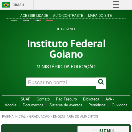
BRASIL
Simplifique!
ACESSIBILIDADE
ALTO CONTRASTE
MAPA DO SITE
Comunica BR
IF GOIANO
Participe
Instituto Federal
Acesso à informação
Goiano
Legislação
Canais
MINISTÉRIO DA EDUCAÇÃO
SUAP
Contato
Pag Tesouro
Biblioteca
AVA -
Moodle
Documentos
Sistema de eventos
Periódicos
Ouvidoria
PÁGINA INICIAL
>
GRADUAÇÃO
>
ENGENHARIA DE ALIMENTOS
MENU