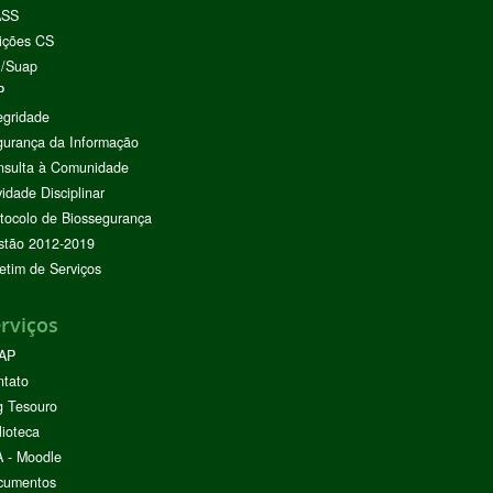
ASS
ições CS
I/Suap
P
egridade
urança da Informação
nsulta à Comunidade
vidade Disciplinar
tocolo de Biossegurança
stão 2012-2019
etim de Serviços
rviços
AP
ntato
g Tesouro
lioteca
 - Moodle
cumentos