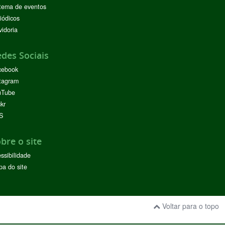
tema de eventos
iódicos
idoria
des Sociais
cebook
tagram
uTube
ckr
S
bre o site
ssibilidade
a do site
Voltar para o topo