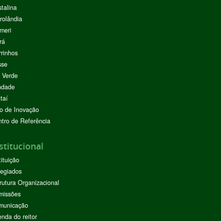
stalina
rolândia
meri
rá
rinhos
sse
 Verde
ndade
taí
o de Inovação
tro de Referência
stitucional
tituição
egiados
rutura Organizacional
missões
municação
nda do reitor